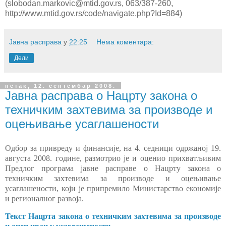
(slobodan.markovic@mtid.gov.rs, 063/387-260,
http://www.mtid.gov.rs/code/navigate.php?Id=884)
Јавна расправа
у
22:25
Нема коментара:
Дели
петак, 12. септембар 2008.
Јавна расправа о Нацрту закона о
техничким захтевима за производе и
оцењивање усаглашености
Одбор за привреду и финансије, на 4. седници одржаној 19.
августа 2008. године, размотрио је и оценио прихватљивим
Предлог програма јавне расправе о Нацрту закона о
техничким захтевима за производе и оцењивање
усаглашености, који је припремило Министарство економије
и регионалног развоја.
Текст Нацрта закона о техничким захтевима за производе