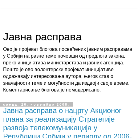
Јавна расправа
Ово је пројекат блогова посвећених јавним расправама
у Србији на разне теме почевши од предлога закона,
преко иницијатива министарстава и јавних агенција.
Пошто је ово волонтерски пројекат иницијативе
одражавају интересовања аутора, његов став о
значајности теме и могућности да издвоји своје време.
Коментарисање блогова је немодерисано.
среда, 26. новембар 2008.
Јавна расправа о нацрту Акционог
плана за реализацију Стратегије
развоја телекомуникација у
Републици Србији у периоду од 2006-