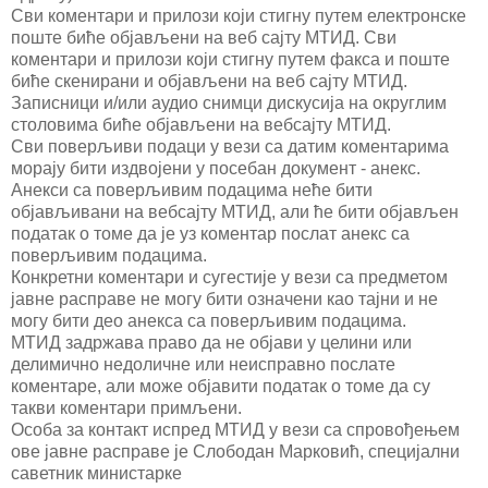
Сви коментари и прилози који стигну путем електронске
поште биће објављени на веб сајту МТИД. Сви
коментари и прилози који стигну путем факса и поште
биће скенирани и објављени на веб сајту МТИД.
Записници и/или аудио снимци дискусија на округлим
столовима биће објављени на вебсајту МТИД.
Сви поверљиви подаци у вези са датим коментарима
морају бити издвојени у посебан документ - анекс.
Анекси са поверљивим подацима неће бити
објављивани на вебсајту МТИД, али ће бити објављен
податак о томе да је уз коментар послат анекс са
поверљивим подацима.
Конкретни коментари и сугестије у вези са предметом
јавне расправе не могу бити означени као тајни и не
могу бити део анекса са поверљивим подацима.
МТИД задржава право да не објави у целини или
делимично недоличне или неисправно послате
коментаре, али може објавити податак о томе да су
такви коментари примљени.
Особа за контакт испред МТИД у вези са спровођењем
ове јавне расправе је Слободан Марковић, специјални
саветник министарке