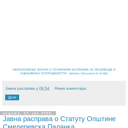
ОБРАЗЛОЖЕЊЕ ЗАКОНА О ТЕХНИЧКИМ ЗАХТЕВИМА ЗА ПРОИЗВОДЕ И
ОЦЕЊИВАЊУ УСАГЛАШЕНОСТИ
-
Upload a Document to Scribd
Јавна расправа
у
06:54
Нема коментара:
Дели
недеља, 22. јун 2008.
Јавна расправа о Статуту Општине
Смедеревска Паланка