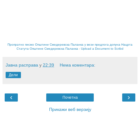
Пропратно писмо Општини Смедеревска Паланка у вези предлога допуна Нацрта
Статута Општине Смедеревска Паланка
-
Upload a Document to Scribd
Јавна расправа
у
22:39
Нема коментара:
Дели
‹
›
Почетна
Прикажи веб верзију