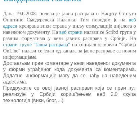
Дана 19.6.2008. почела је јавна расправа о Нацрту Статута
Општине Смедеревска Паланка. Тим поводом је на
веб
адреси
креирана вики страна у циљу стимулације дијалога о
наведеном документу. На
веб страни
налази се Scribd група у
разним форматима у вези јавних расправа у Србији. На
страни групе "Јавна расправа"
на социјалној мрежи "Србија
OnLine" налази се један од канала за јавне расправе са новим
информацијама.
Достављам прве коментаре у вези наведеног документа
у форми уграђеног кода документа са коментарима.
Додатне информације могу да се нађу на наведеним
адресама.
Придружите се овој јавној расправи која се први пут
реализује у Србији коришћењем веб 2.0 скупа
технологија (вики, блог, ...).