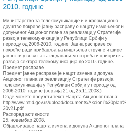
2010. године
Министарство за телекомуникације и информационо
друштво покреће јавну расправу о нацрту измењеног и
допуњеног Акционог плана за реализацију Стратегије
развоја телекомуникација у Републици Србији у
периоду од 2006-2010. године. Јавна расправе се
покреће ради прибављања мишљења стручне и шире
јавности у вези са сагледавањем потреба и приоритета
развоја сектора телекомуникација до 2010. године.
Предмет расправе
Предмет јавне расправе је нацрт измена и допуна
Акционог плана за реализацију Стратегије развоја
телекомуникација у Републици Србији у периоду од
2006-2010. године (верзија 21 од 25.11.2008.).
Овде можете преузети текст Нацрта Акционог плана:
http://www.mtid.gov.rs/upload/documents/Akcioni%20plan%
20v21.pdf
Распоред активности
25. новембар 2008.
Објављивање нацрта измена и допуна Акционог плана