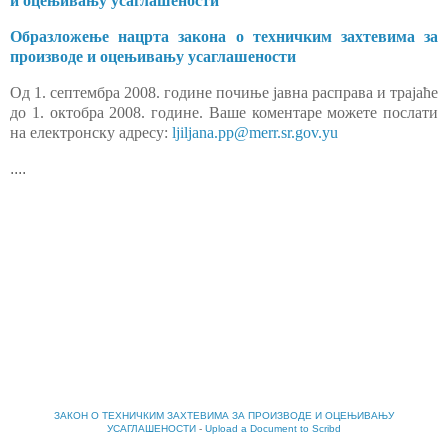
и оцењивању усаглашености
Образложење нацрта закона о техничким захтевима за
производе и оцењивању усаглашености
Oд 1. септембра 2008. године почиње јавна расправа и трајаће
до 1. октобра 2008. године. Ваше коментаре можете послати
на електронску адресу:
ljiljana.pp@merr.sr.gov.yu
....
ЗАКОН О ТЕХНИЧКИМ ЗАХТЕВИМА ЗА ПРОИЗВОДЕ И ОЦЕЊИВАЊУ
УСАГЛАШЕНОСТИ
-
Upload a Document to Scribd