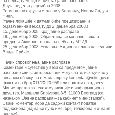
на вебсајту МТИД и почетак јавне расправе.
Друга недеља децембра 2008.
Регионални округли столови у Београду, Новом Саду и
Нишу.
(тачне локације и датуми биће прецизирани и
објављенина вебсајту до 2. децембра 2008.)
15. децембар 2008. Крај јавне расправе
19. децембар 2008. Објављивање коначног текста
предлога Акционог плана на вебсајту МТИД.
25. децембар 2008. Усвајање Акционог плана на седници
Владе Србије.
Начин спровођења јавне расправе
Коментаре и сугестије у вези са предметом јавне
расправе сви заинтересовани могу слати, искључиво у
писаном облику, на е-маил адресу komentari@mtid.gov.rs,
факсом на број 011/20-20-059 или поштом на адресу:
Министарство за телекомуникације и информационо
друштво, Маршала Бирјузова 3-5, 11000 Београд (са
назнаком „Јавна расправа – за кабинет министарке“).
Сваки коментар мора да садржи контакт податке
подносиоца (најмање пуно име, број телефона и е-маил
адресу).